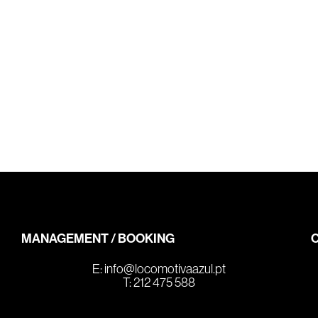
MANAGEMENT / BOOKING
E:
info@locomotivaazul.pt
T: 212 475 588